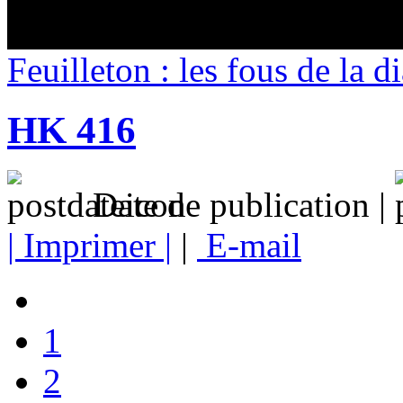
Feuilleton : les fous de la d
HK 416
Date de publication |
| Imprimer |
|
E-mail
1
2