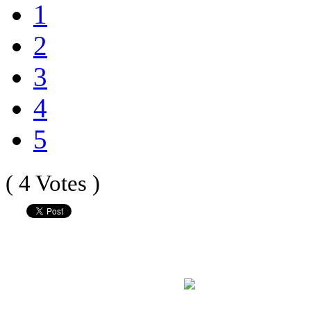
1
2
3
4
5
( 4 Votes )