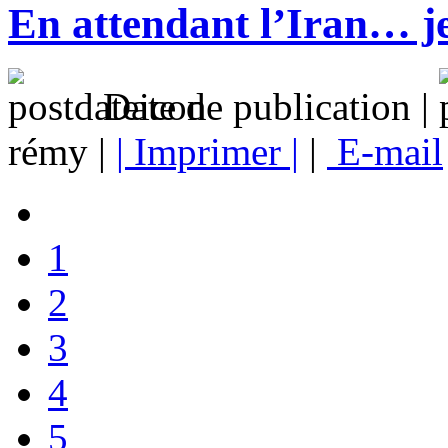
En attendant l’Iran… 
Date de publication |
rémy |
| Imprimer |
|
E-mail
1
2
3
4
5