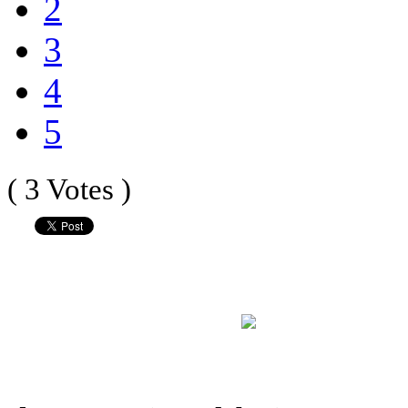
2
3
4
5
( 3 Votes )