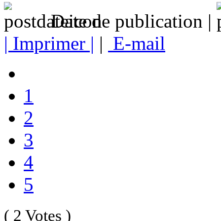
Date de publication |
| Imprimer |
|
E-mail
1
2
3
4
5
( 2 Votes )