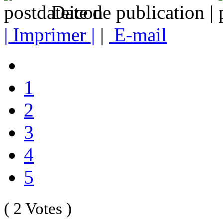
Date de publication |
| Imprimer |
|
E-mail
1
2
3
4
5
( 2 Votes )