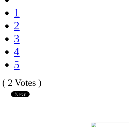
1
2
3
4
5
( 2 Votes )