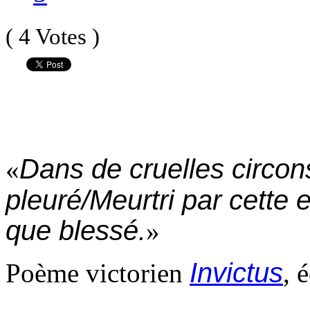
( 4 Votes )
Dans de cruelles circons
«
pleuré/Meurtri par cette 
que blessé.
»
Invictus
Poème victorien
, 