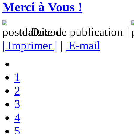
Merci à Vous !
Date de publication |
| Imprimer |
|
E-mail
1
2
3
4
5