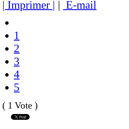
| Imprimer |
|
E-mail
1
2
3
4
5
( 1 Vote )