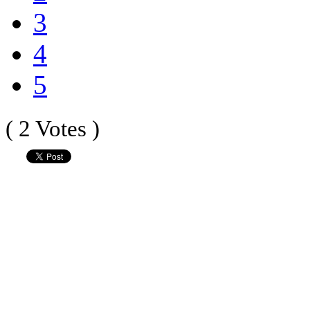
3
4
5
( 2 Votes )