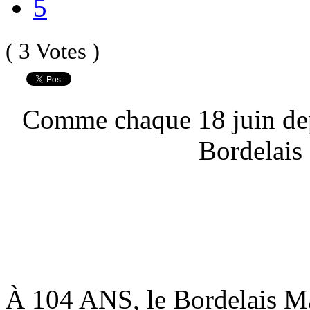
5
( 3 Votes )
C
omme chaque 18 juin depu
Bordelais
À 104 ANS, le Bordelais Ma