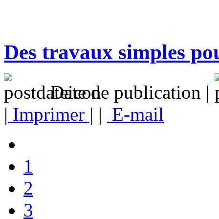
Des travaux simples pou
Date de publication |
| Imprimer |
|
E-mail
1
2
3