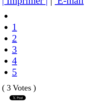
| Imprimer |
|
E-mail
1
2
3
4
5
( 3 Votes )