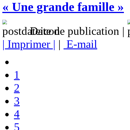
« Une grande famille »
Date de publication |
| Imprimer |
|
E-mail
1
2
3
4
5