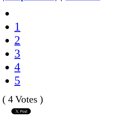
1
2
3
4
5
( 4 Votes )