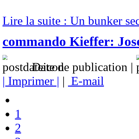
Lire la suite : Un bunker sec
commando Kieffer: Jose
Date de publication |
| Imprimer |
|
E-mail
1
2