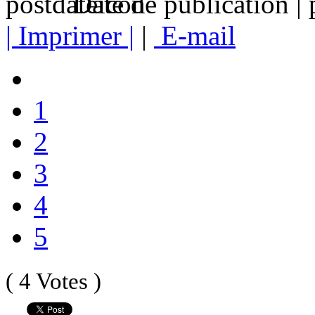
Date de publication |
| Imprimer |
|
E-mail
1
2
3
4
5
( 4 Votes )