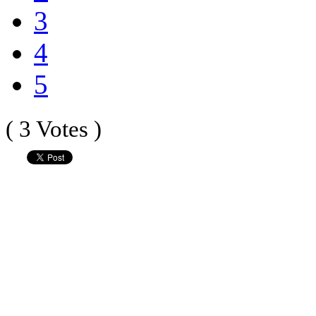
3
4
5
( 3 Votes )