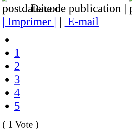
Date de publication |
| Imprimer |
|
E-mail
1
2
3
4
5
( 1 Vote )