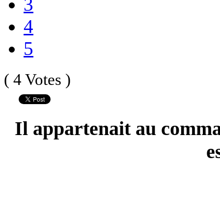
3
4
5
( 4 Votes )
Il appartenait au comma
e