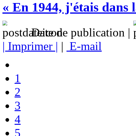
« En 1944, j'étais dans l
Date de publication |
| Imprimer |
|
E-mail
1
2
3
4
5