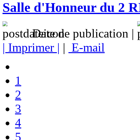
Salle d'Honneur du 2 
Date de publication |
| Imprimer |
|
E-mail
1
2
3
4
5