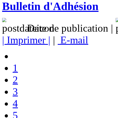
Bulletin d'Adhésion
Date de publication |
| Imprimer |
|
E-mail
1
2
3
4
5