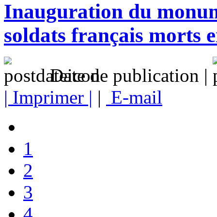
Inauguration du monum
soldats français morts 
Date de publication |
| Imprimer |
|
E-mail
1
2
3
4