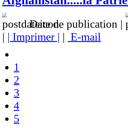
Afghanistan.....la Patrie 
Date de publication |
|
| Imprimer |
|
E-mail
1
2
3
4
5