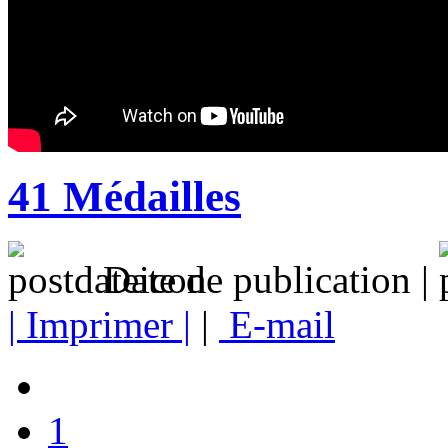
41 Médailles
Date de publication |
| Imprimer |
|
E-mail
1