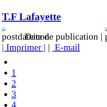
T.F Lafayette
Date de publication |
| Imprimer |
|
E-mail
1
2
3
4