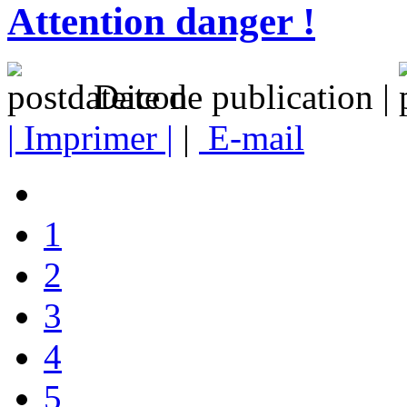
Attention danger !
Date de publication |
| Imprimer |
|
E-mail
1
2
3
4
5