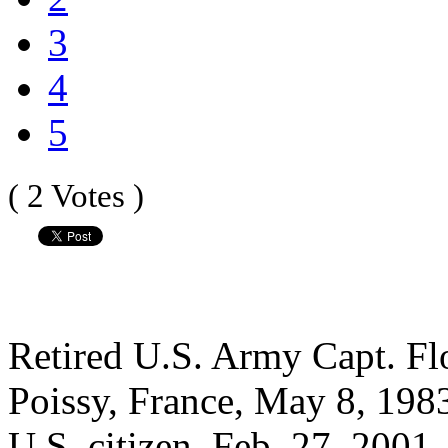
3
4
5
( 2 Votes )
Retired U.S. Army Capt. Fl
Poissy, France, May 8, 198
U.S. citizen, Feb. 27, 2001