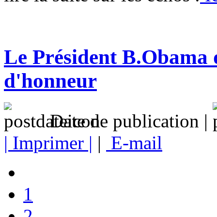
Le Président B.Obama d
d'honneur
Date de publication |
| Imprimer |
|
E-mail
1
2