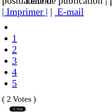
Date de publication |
| Imprimer |
|
E-mail
1
2
3
4
5
( 2 Votes )