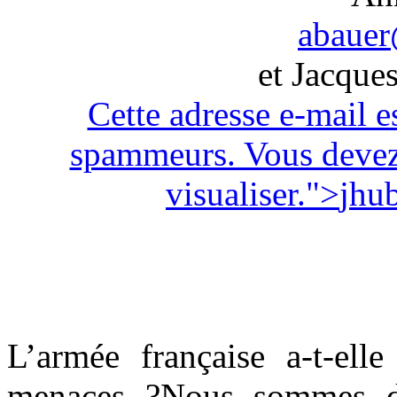
abauer
et Jacque
Cette adresse e-mail e
spammeurs. Vous devez 
visualiser.
">
jhu
L’armée française a-t-ell
menaces ?Nous sommes da