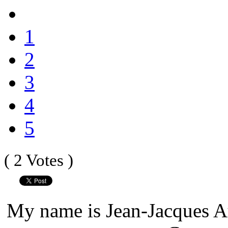
1
2
3
4
5
( 2 Votes )
My name is Jean-Jacques Au