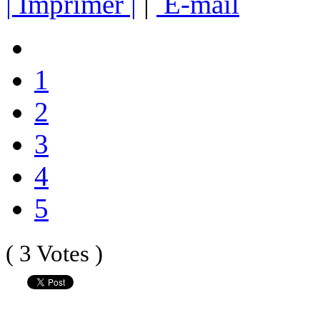
| Imprimer |
|
E-mail
1
2
3
4
5
( 3 Votes )