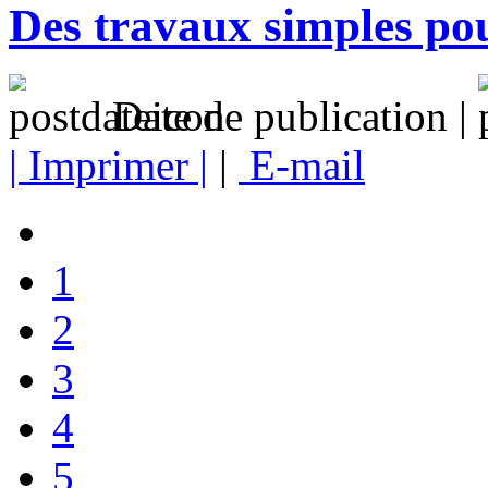
Des travaux simples pou
Date de publication |
| Imprimer |
|
E-mail
1
2
3
4
5