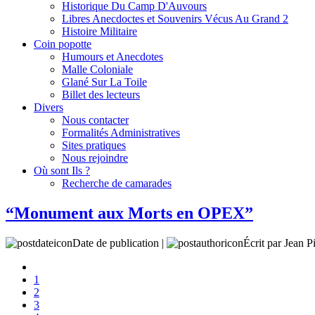
Historique Du Camp D'Auvours
Libres Anecdoctes et Souvenirs Vécus Au Grand 2
Histoire Militaire
Coin popotte
Humours et Anecdotes
Malle Coloniale
Glané Sur La Toile
Billet des lecteurs
Divers
Nous contacter
Formalités Administratives
Sites pratiques
Nous rejoindre
Où sont Ils ?
Recherche de camarades
“Monument aux Morts en OPEX”
Date de publication |
Écrit par Jean P
1
2
3