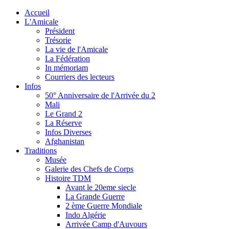
Accueil
L'Amicale
Président
Trésorie
La vie de l'Amicale
La Fédération
In mémoriam
Courriers des lecteurs
Infos
50° Anniversaire de l'Arrivée du 2
Mali
Le Grand 2
La Réserve
Infos Diverses
Afghanistan
Traditions
Musée
Galerie des Chefs de Corps
Histoire TDM
Avant le 20eme siecle
La Grande Guerre
2 ème Guerre Mondiale
Indo Algérie
Arrivée Camp d'Auvours