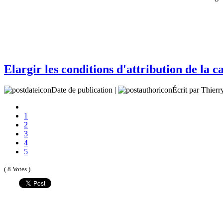
Elargir les conditions d'attribution de la 
Date de publication |
Écrit par Thie
1
2
3
4
5
( 8 Votes )