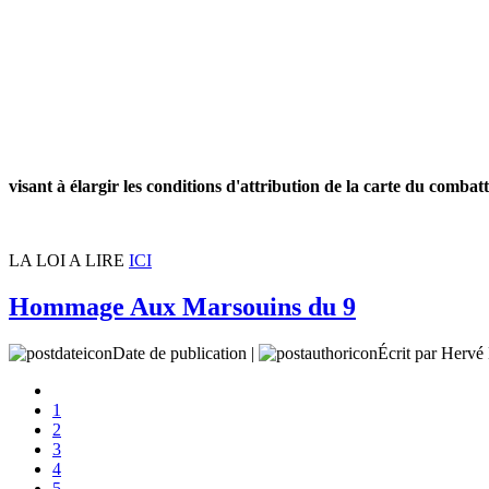
visant à élargir les conditions d'attribution de la carte du comba
LA LOI A LIRE
ICI
Hommage Aux Marsouins du 9
Date de publication |
Écrit par Her
1
2
3
4
5