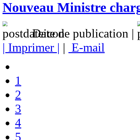
Nouveau Ministre char
Date de publication |
| Imprimer |
|
E-mail
1
2
3
4
5