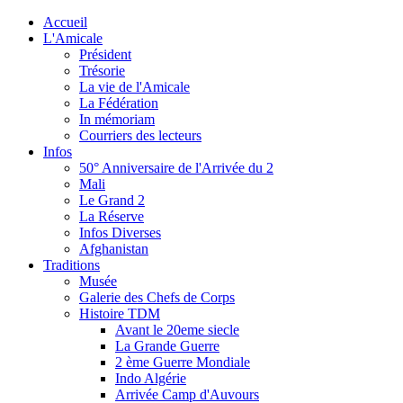
Accueil
L'Amicale
Président
Trésorie
La vie de l'Amicale
La Fédération
In mémoriam
Courriers des lecteurs
Infos
50° Anniversaire de l'Arrivée du 2
Mali
Le Grand 2
La Réserve
Infos Diverses
Afghanistan
Traditions
Musée
Galerie des Chefs de Corps
Histoire TDM
Avant le 20eme siecle
La Grande Guerre
2 ème Guerre Mondiale
Indo Algérie
Arrivée Camp d'Auvours