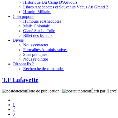
Historique Du Camp D'Auvours
Libres Anecdoctes et Souvenirs Vécus Au Grand 2
Histoire Militaire
Coin popotte
Humours et Anecdotes
Malle Coloniale
Glané Sur La Toile
Billet des lecteurs
Divers
Nous contacter
Formalités Administratives
Sites pratiques
Nous rejoindre
Où sont Ils ?
Recherche de camarades
T.F Lafayette
Date de publication |
Écrit par Her
1
2
3