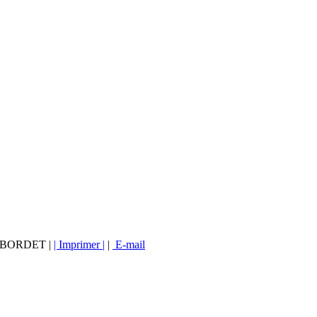
vé BORDET |
| Imprimer |
|
E-mail