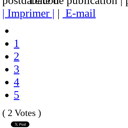
Date de publication |
| Imprimer |
|
E-mail
1
2
3
4
5
( 2 Votes )