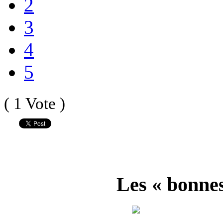
2
3
4
5
( 1 Vote )
Les « bonnes