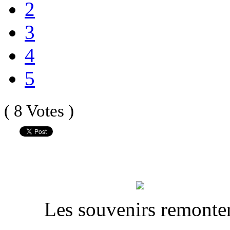
2
3
4
5
( 8 Votes )
Les souvenirs remonten