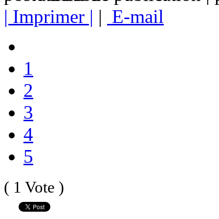
| Imprimer |
|
E-mail
1
2
3
4
5
( 1 Vote )