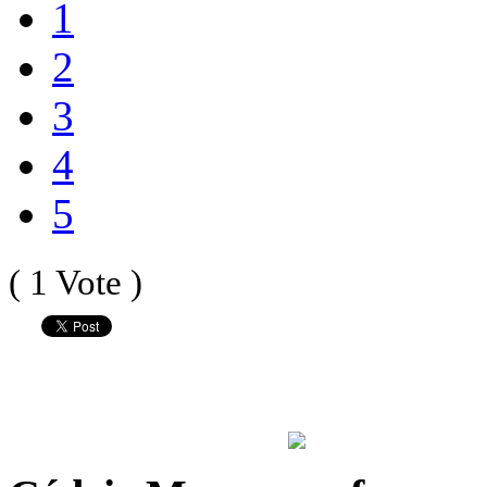
1
2
3
4
5
( 1 Vote )