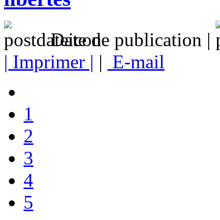
Date de publication |
| Imprimer |
|
E-mail
1
2
3
4
5