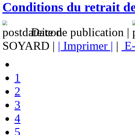
Conditions du retrait d
Date de publication |
SOYARD |
| Imprimer |
|
E-
1
2
3
4
5