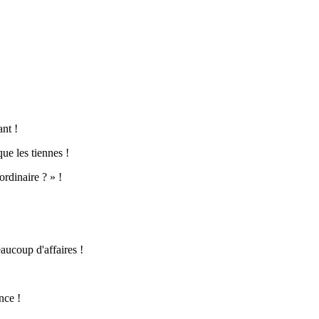
ant !
ue les tiennes !
ordinaire ? » !
beaucoup d'affaires !
nce !