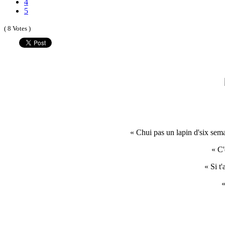
4
5
( 8 Votes )
« Chui pas un lapin d'six sema
« C'
« Si t
«