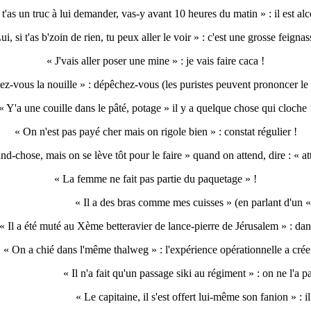
i t'as un truc à lui demander, vas-y avant 10 heures du matin » : il est alc
ui, si t'as b'zoin de rien, tu peux aller le voir » : c'est une grosse feignas
« J'vais aller poser une mine » : je vais faire caca !
ez-vous la nouille » : dépêchez-vous (les puristes peuvent prononcer le 
« Y'a une couille dans le pâté, potage » il y a quelque chose qui cloche 
« On n'est pas payé cher mais on rigole bien » : constat régulier !
nd-chose, mais on se lève tôt pour le faire » quand on attend, dire : « at
« La femme ne fait pas partie du paquetage » !
« Il a des bras comme mes cuisses » (en parlant d'un « 
« Il a été muté au Xème betteravier de lance-pierre de Jérusalem » : da
« On a chié dans l'même thalweg » : l'expérience opérationnelle a crée 
« Il n'a fait qu'un passage siki au régiment » : on ne l'a 
« Le capitaine, il s'est offert lui-même son fanion » : il 