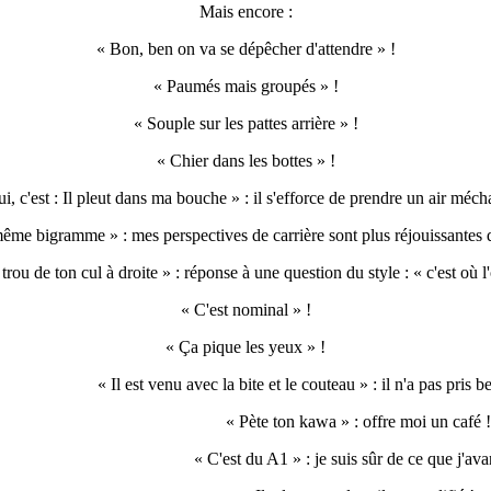
Mais encore :
« Bon, ben on va se dépêcher d'attendre » !
« Paumés mais groupés » !
« Souple sur les pattes arrière » !
« Chier dans les bottes » !
i, c'est : Il pleut dans ma bouche » : il s'efforce de prendre un air méch
ême bigramme » : mes perspectives de carrière sont plus réjouissantes q
rou de ton cul à droite » : réponse à une question du style : « c'est où l'
« C'est nominal » !
« Ça pique les yeux » !
« Il est venu avec la bite et le couteau » : il n'a pas pris 
« Pète ton kawa » : offre moi un café !
« C'est du A1 » : je suis sûr de ce que j'ava