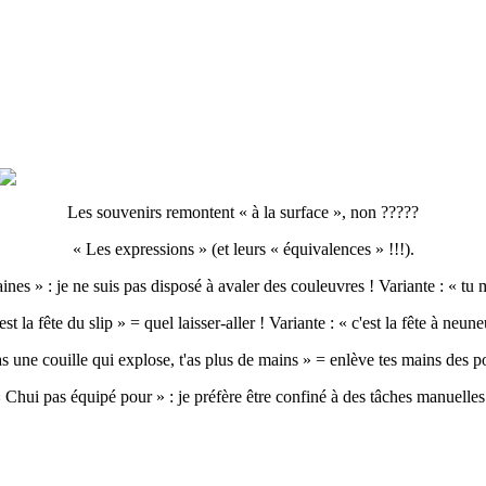
Les souvenirs remontent « à la surface », non ?????
« Les expressions » (et leurs « équivalences » !!!).
ines » : je ne suis pas disposé à avaler des couleuvres ! Variante : « t
est la fête du slip » = quel laisser-aller ! Variante : « c'est la fête à neune
'as une couille qui explose, t'as plus de mains » = enlève tes mains des p
 Chui pas équipé pour » : je préfère être confiné à des tâches manuelles