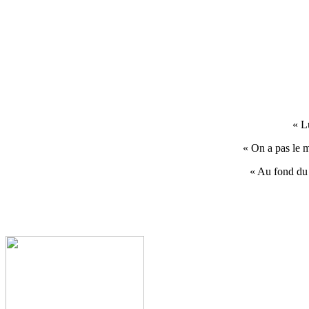
« Lu
« On a pas le m
« Au fond du t