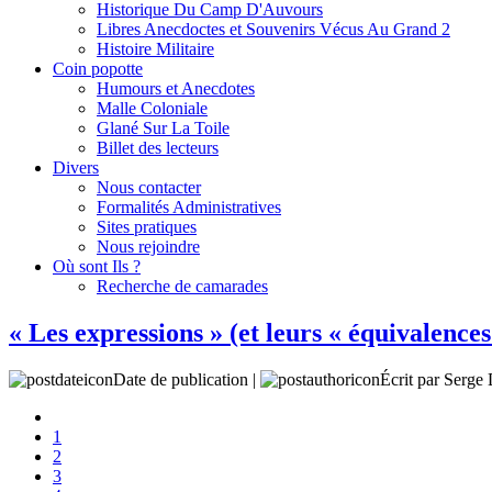
Historique Du Camp D'Auvours
Libres Anecdoctes et Souvenirs Vécus Au Grand 2
Histoire Militaire
Coin popotte
Humours et Anecdotes
Malle Coloniale
Glané Sur La Toile
Billet des lecteurs
Divers
Nous contacter
Formalités Administratives
Sites pratiques
Nous rejoindre
Où sont Ils ?
Recherche de camarades
« Les expressions » (et leurs « équivalences 
Date de publication |
Écrit par Ser
1
2
3