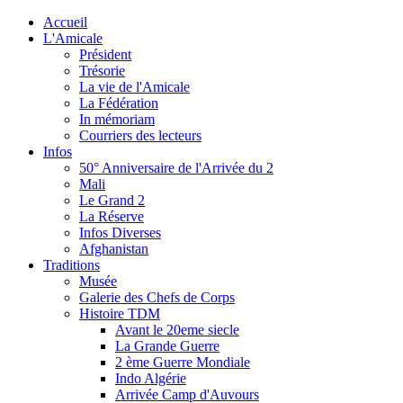
Accueil
L'Amicale
Président
Trésorie
La vie de l'Amicale
La Fédération
In mémoriam
Courriers des lecteurs
Infos
50° Anniversaire de l'Arrivée du 2
Mali
Le Grand 2
La Réserve
Infos Diverses
Afghanistan
Traditions
Musée
Galerie des Chefs de Corps
Histoire TDM
Avant le 20eme siecle
La Grande Guerre
2 ème Guerre Mondiale
Indo Algérie
Arrivée Camp d'Auvours