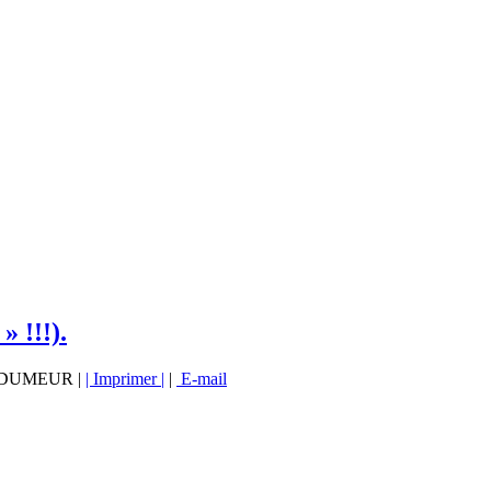
» !!!).
ge DUMEUR |
| Imprimer |
|
E-mail