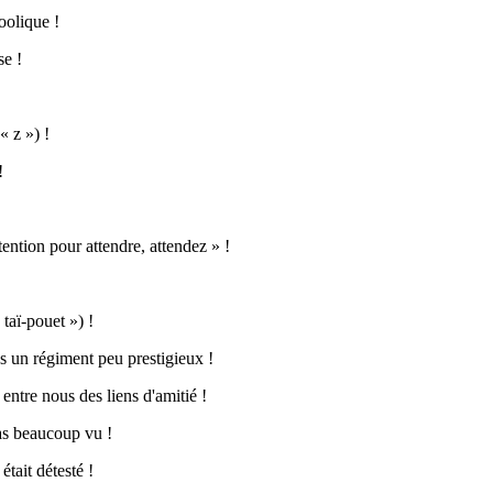
oolique !
se !
« z ») !
!
tention pour attendre, attendez » !
taï-pouet ») !
ns un régiment peu prestigieux !
entre nous des liens d'amitié !
pas beaucoup vu !
était détesté !