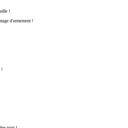
ille !
ntage d'armement !
 !
tre puni !