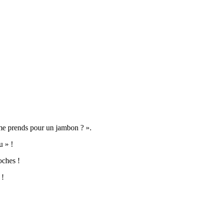
u me prends pour un jambon ? ».
u » !
oches !
 !