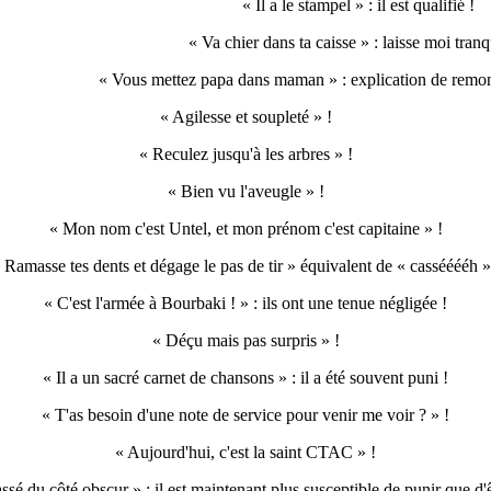
« Il a le stampel » : il est qualifié !
« Va chier dans ta caisse » : laisse moi tranqu
« Vous mettez papa dans maman » : explication de remo
« Agilesse et soupleté » !
« Reculez jusqu'à les arbres » !
« Bien vu l'aveugle » !
« Mon nom c'est Untel, et mon prénom c'est capitaine » !
 Ramasse tes dents et dégage le pas de tir » équivalent de « cassééééh »
« C'est l'armée à Bourbaki ! » : ils ont une tenue négligée !
« Déçu mais pas surpris » !
« Il a un sacré carnet de chansons » : il a été souvent puni !
« T'as besoin d'une note de service pour venir me voir ? » !
« Aujourd'hui, c'est la saint CTAC » !
passé du côté obscur » : il est maintenant plus susceptible de punir que d'ê