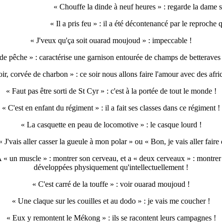
« Chouffe la dinde à neuf heures » : regarde la dame s
« Il a pris feu » : il a été décontenancé par le reproche qu
« J'veux qu'ça soit ouarad moujoud » : impeccable !
ort de pêche » : caractérise une garnison entourée de champs de betterave
ir, corvée de charbon » : ce soir nous allons faire l'amour avec des afri
« Faut pas être sorti de St Cyr » : c'est à la portée de tout le monde !
« C'est en enfant du régiment » : il a fait ses classes dans ce régiment !
« La casquette en peau de locomotive » : le casque lourd !
e : « J'vais aller casser la gueule à mon polar » ou « Bon, je vais aller fa
 un muscle » : montrer son cerveau, et a « deux cerveaux » : montrer se
développées physiquement qu'intellectuellement !
« C'est carré de la touffe » : voir ouarad moujoud !
« Une claque sur les couilles et au dodo » : je vais me coucher !
« Eux y remontent le Mékong » : ils se racontent leurs campagnes !