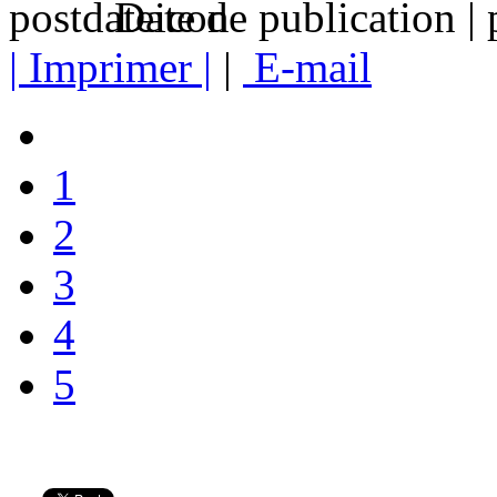
Date de publication |
| Imprimer |
|
E-mail
1
2
3
4
5