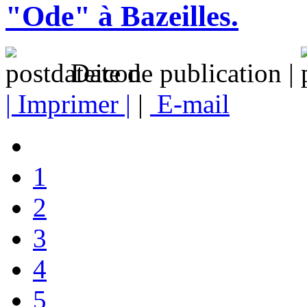
"Ode" à Bazeilles.
Date de publication |
| Imprimer |
|
E-mail
1
2
3
4
5