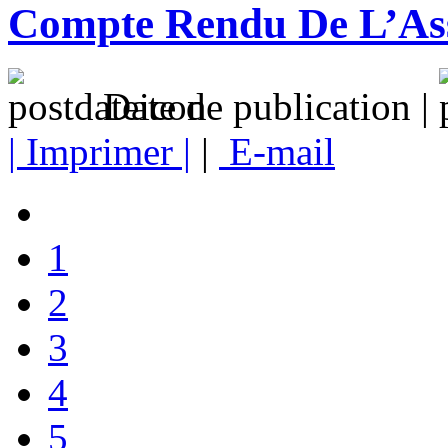
Compte Rendu De L’As
Date de publication |
| Imprimer |
|
E-mail
1
2
3
4
5