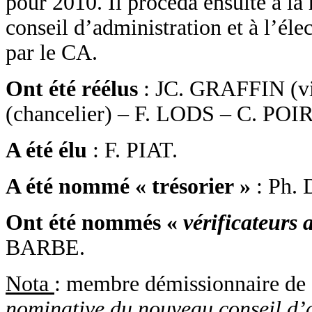
pour 2010. Il procéda ensuite à la
conseil d’administration et à l’é
par le CA.
Ont été réélus
: JC. GRAFFIN (v
(chancelier) – F. LODS – C. PO
A été élu
: F. PIAT.
A été nommé « trésorier »
: Ph.
Ont été nommés «
vérificateurs
BARBE.
Nota
: membre démissionnaire de
nominative du nouveau conseil d’a