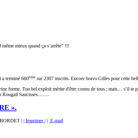
 quand ça s’arrête” !!!
ème
 a terminé 660
sur 2307 inscrits. Encore bravo Gilles pour cette bell
leine forme. Ton bel exploit mérite d'être connu de tous ; mais… s’il te
d’un Rougaïl Saucisses…….
RE ».
vé BORDET |
| Imprimer |
|
E-mail