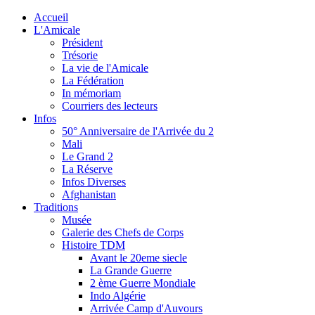
Accueil
L'Amicale
Président
Trésorie
La vie de l'Amicale
La Fédération
In mémoriam
Courriers des lecteurs
Infos
50° Anniversaire de l'Arrivée du 2
Mali
Le Grand 2
La Réserve
Infos Diverses
Afghanistan
Traditions
Musée
Galerie des Chefs de Corps
Histoire TDM
Avant le 20eme siecle
La Grande Guerre
2 ème Guerre Mondiale
Indo Algérie
Arrivée Camp d'Auvours