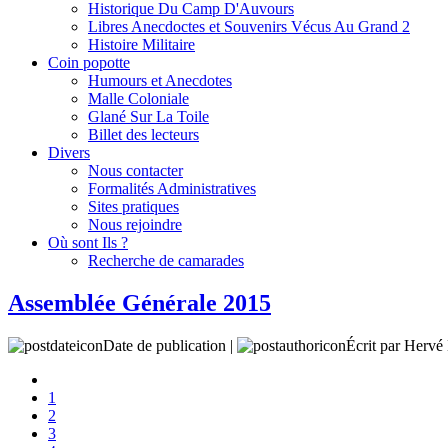
Historique Du Camp D'Auvours
Libres Anecdoctes et Souvenirs Vécus Au Grand 2
Histoire Militaire
Coin popotte
Humours et Anecdotes
Malle Coloniale
Glané Sur La Toile
Billet des lecteurs
Divers
Nous contacter
Formalités Administratives
Sites pratiques
Nous rejoindre
Où sont Ils ?
Recherche de camarades
Assemblée Générale 2015
Date de publication |
Écrit par Her
1
2
3