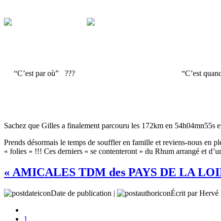
“C’est par où” ??? “C’est quand même mieux
Sachez que Gilles a finalement parcouru les 172km en 54h04mn55s et
Prends désormais le temps de souffler en famille et reviens-nous en p
« folies » !!! Ces derniers « se contenteront » du Rhum arrangé et 
« AMICALES TDM des PAYS DE LA LOI
Date de publication |
Écrit par Her
1