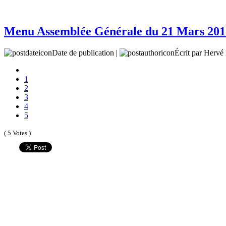
Menu Assemblée Générale du 21 Mars 201
Date de publication |
Écrit par Her
1
2
3
4
5
( 5 Votes )