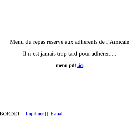
Menu du repas réservé aux adhérents de l’Amicale
Il n’est jamais trop tard pour adhérer.....
menu pdf
:ici
vé BORDET |
| Imprimer |
|
E-mail