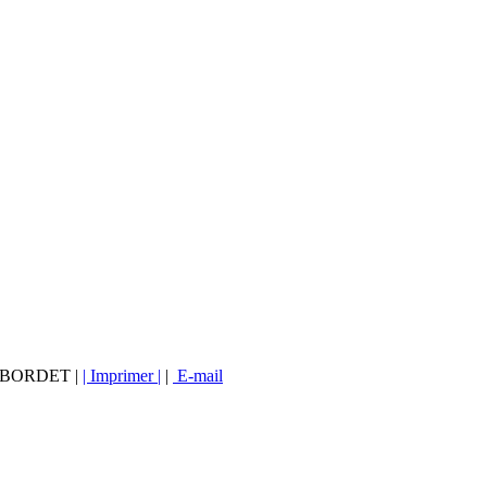
vé BORDET |
| Imprimer |
|
E-mail