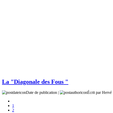
La "Diagonale des Fous "
Date de publication |
Écrit par Her
1
2