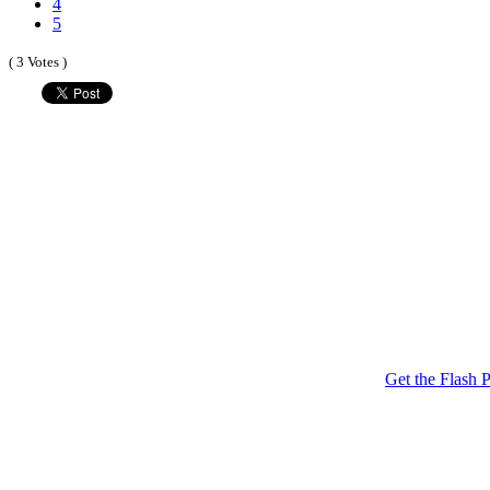
4
5
( 3 Votes )