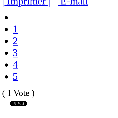
| Imprimer |
|
E-mail
1
2
3
4
5
( 1 Vote )