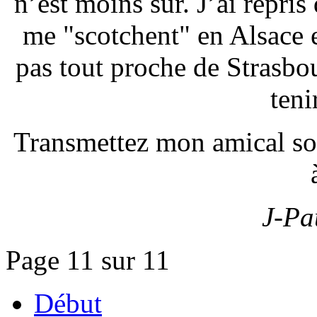
n’est moins sur. J’ai repris
me "scotchent" en Alsace 
pas tout proche de Strasbo
teni
Transmettez mon amical so
J-Pa
Page 11 sur 11
Début