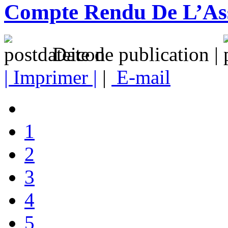
Compte Rendu De L’As
Date de publication |
| Imprimer |
|
E-mail
1
2
3
4
5