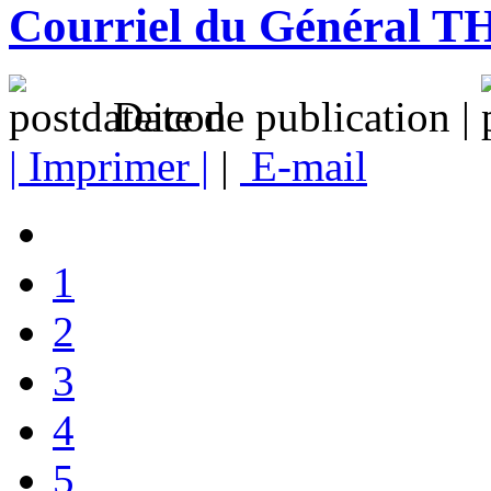
Courriel du Général 
Date de publication |
| Imprimer |
|
E-mail
1
2
3
4
5