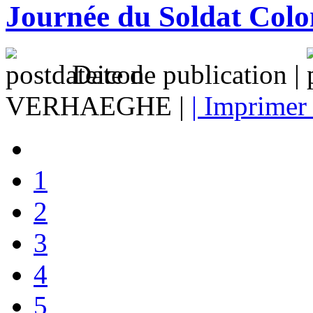
Journée du Soldat Colo
Date de publication |
VERHAEGHE |
| Imprimer 
1
2
3
4
5