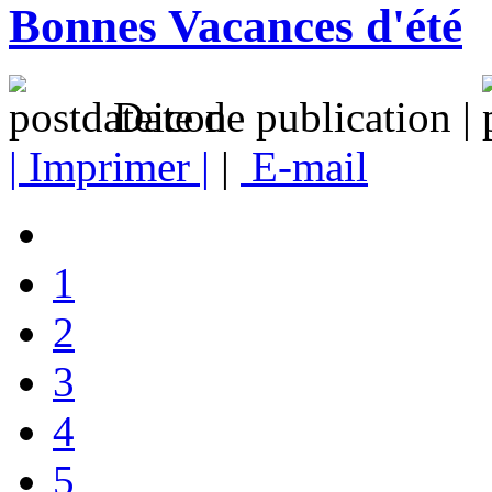
Bonnes Vacances d'été
Date de publication |
| Imprimer |
|
E-mail
1
2
3
4
5