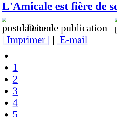
L'Amicale est fière de s
Date de publication |
| Imprimer |
|
E-mail
1
2
3
4
5