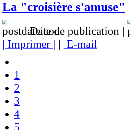
La "croisière s'amuse"
Date de publication |
| Imprimer |
|
E-mail
1
2
3
4
5