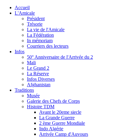
Accueil
L'Amicale
Président
Trésorie
La vie de l'Amicale
La Fédération
In mémoriam
Courriers des lecteurs
Infos
50° Anniversaire de l'Arrivée du 2
Mali
Le Grand 2
La Réserve
Infos Diverses
Afghanistan
Traditions
Musée
Galerie des Chefs de Corps
Histoire TDM
Avant le 20eme siecle
La Grande Guerre
2 ème Guerre Mondiale
Indo Algérie
Arrivée Camp d'Auvours