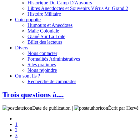
Historique Du Camp D'Auvours
Libres Anecdoctes et Souvenirs Vécus Au Grand 2
Histoire Militaire
Coin popotte
Humours et Anecdotes
Malle Coloniale
Glané Sur La Toile
Billet des lecteurs
Divers
Nous contacter
Formalités Administratives
Sites pratiques
Nous rejoindre
Où sont Ils ?
Recherche de camarades
Trois questions à....
Date de publication |
Écrit par Her
1
2
3