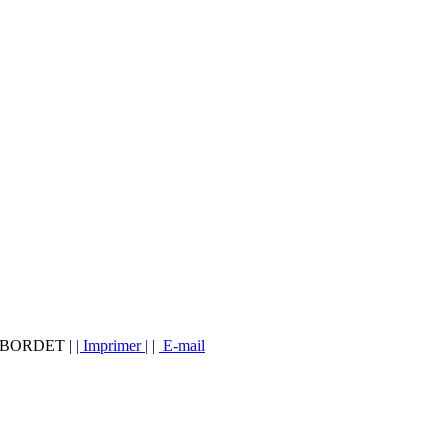
vé BORDET |
| Imprimer |
|
E-mail