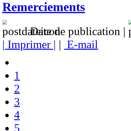
Remerciements
Date de publication |
| Imprimer |
|
E-mail
1
2
3
4
5