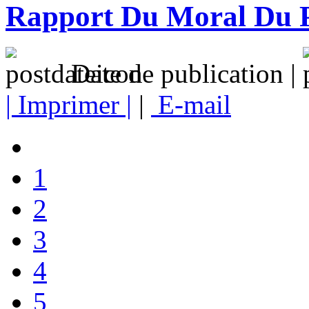
Rapport Du Moral Du P
Date de publication |
| Imprimer |
|
E-mail
1
2
3
4
5