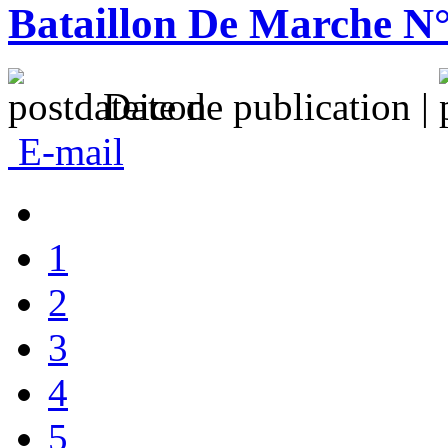
Bataillon De Marche N°
Date de publication |
E-mail
1
2
3
4
5