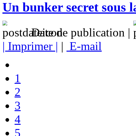
Un bunker secret sous la
Date de publication |
| Imprimer |
|
E-mail
1
2
3
4
5