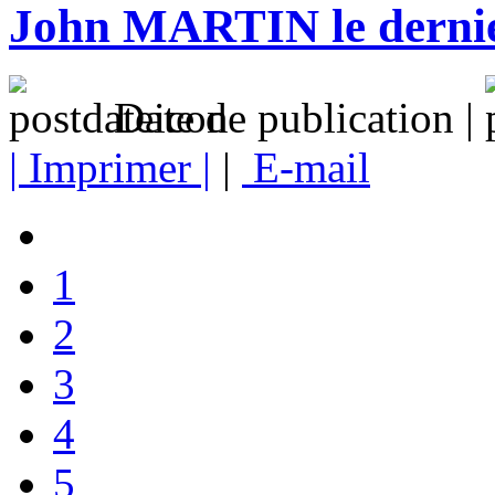
John MARTIN le dernier
Date de publication |
| Imprimer |
|
E-mail
1
2
3
4
5