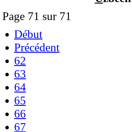
Page 71 sur 71
Début
Précédent
62
63
64
65
66
67