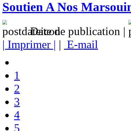
Soutien A Nos Marsoui
Date de publication |
| Imprimer |
|
E-mail
1
2
3
4
5