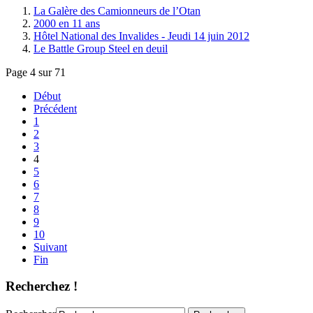
La Galère des Camionneurs de l’Otan
2000 en 11 ans
Hôtel National des Invalides - Jeudi 14 juin 2012
Le Battle Group Steel en deuil
Page 4 sur 71
Début
Précédent
1
2
3
4
5
6
7
8
9
10
Suivant
Fin
Recherchez !