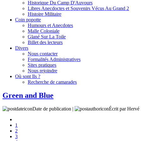
Historique Du Camp D'Auvours
Libres Anecdoctes et Souvenirs Vécus Au Grand 2
Histoire Militaire
Coin popotte
Humours et Anecdotes
Malle Coloniale
Glané Sur La Toile
Billet des lecteurs
Divers
Nous contacter
Formalités Administratives
Sites pratiques
Nous rejoindre
Où sont Ils ?
Recherche de camarades
Green and Blue
Date de publication |
Écrit par Her
1
2
3