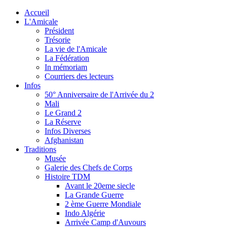
Accueil
L'Amicale
Président
Trésorie
La vie de l'Amicale
La Fédération
In mémoriam
Courriers des lecteurs
Infos
50° Anniversaire de l'Arrivée du 2
Mali
Le Grand 2
La Réserve
Infos Diverses
Afghanistan
Traditions
Musée
Galerie des Chefs de Corps
Histoire TDM
Avant le 20eme siecle
La Grande Guerre
2 ème Guerre Mondiale
Indo Algérie
Arrivée Camp d'Auvours