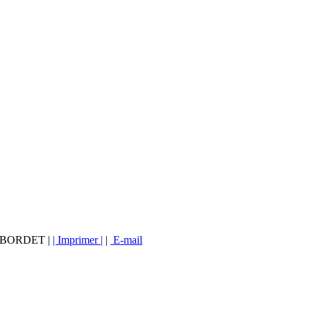
vé BORDET |
| Imprimer |
|
E-mail