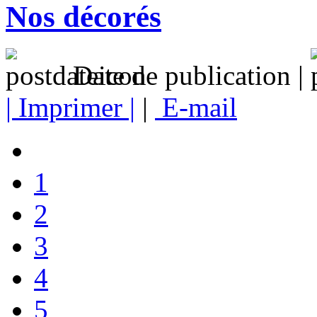
Nos décorés
Date de publication |
| Imprimer |
|
E-mail
1
2
3
4
5