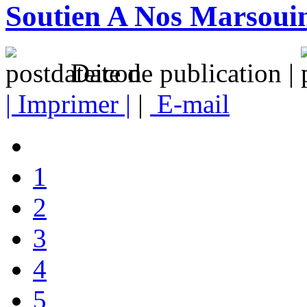
Soutien A Nos Marsoui
Date de publication |
| Imprimer |
|
E-mail
1
2
3
4
5