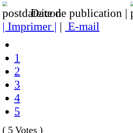
Date de publication |
| Imprimer |
|
E-mail
1
2
3
4
5
( 5 Votes )