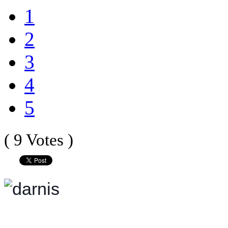
1
2
3
4
5
( 9 Votes )