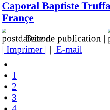
Caporal Baptiste Truffa
Françe
Date de publication |
| Imprimer |
|
E-mail
1
2
3
4