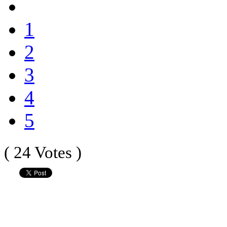
1
2
3
4
5
( 24 Votes )