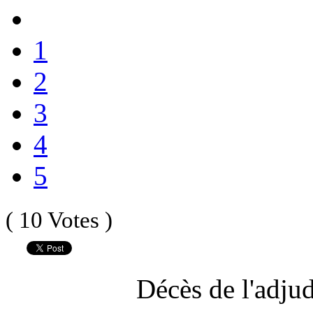
1
2
3
4
5
( 10 Votes )
Décès de l'adju