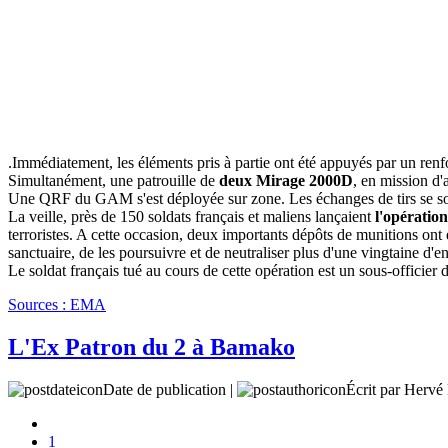
.Immédiatement, les éléments pris à partie ont été appuyés par un renfo
Simultanément, une patrouille de
deux Mirage 2000D
, en mission d'
Une QRF du GAM s'est déployée sur zone. Les échanges de tirs se sont 
La veille, près de 150 soldats français et maliens lançaient
l'opératio
terroristes. A cette occasion, deux importants dépôts de munitions ont é
sanctuaire, de les poursuivre et de neutraliser plus d'une vingtaine d'en
Le soldat français tué au cours de cette opération est un sous-offici
Sources : EMA
L'Ex Patron du 2 à Bamako
Date de publication |
Écrit par Her
1