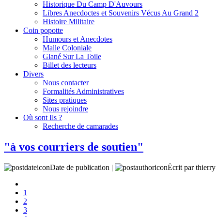
Historique Du Camp D'Auvours
Libres Anecdoctes et Souvenirs Vécus Au Grand 2
Histoire Militaire
Coin popotte
Humours et Anecdotes
Malle Coloniale
Glané Sur La Toile
Billet des lecteurs
Divers
Nous contacter
Formalités Administratives
Sites pratiques
Nous rejoindre
Où sont Ils ?
Recherche de camarades
"à vos courriers de soutien"
Date de publication |
Écrit par thierr
1
2
3