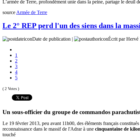
L’armée de Terre, profondément unie dans la peine, partage le deuil d
source
Armée de Terre
Le 2° REP perd l'un des siens dans la mass
Date de publication |
Écrit par Her
1
2
3
4
5
( 2 Votes )
Un sous-officier du groupe de commandos parachutist
Le 19 février 2013, peu avant 11h00, des éléments français constitués
reconnaissance dans le massif de l'Adrar à une
cinquantaine de kilom
touché