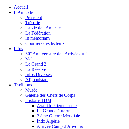
Accueil
L'Amicale
Président
Trésorie
La vie de l'Amicale
La Fédération
In mémoriam
Courriers des lecteurs
Infos
50° Anniversaire de l'Arrivée du 2
Mali
Le Grand 2
La Réserve
Infos Diverses
Afghanistan
Traditions
Musée
Galerie des Chefs de Corps
Histoire TDM
Avant le 20eme siecle
La Grande Guerre
2 ème Guerre Mondiale
Indo Algérie
Arrivée Camp d'Auvours