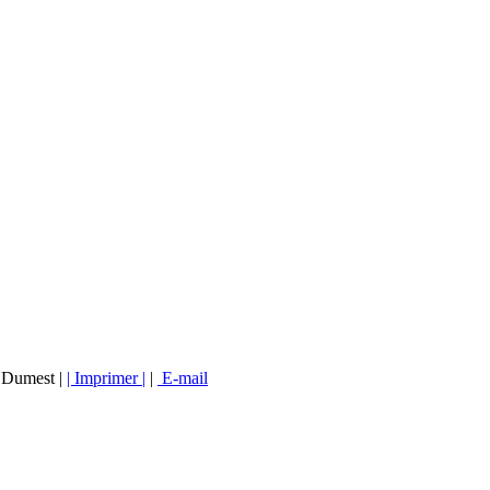
y Dumest |
| Imprimer |
|
E-mail