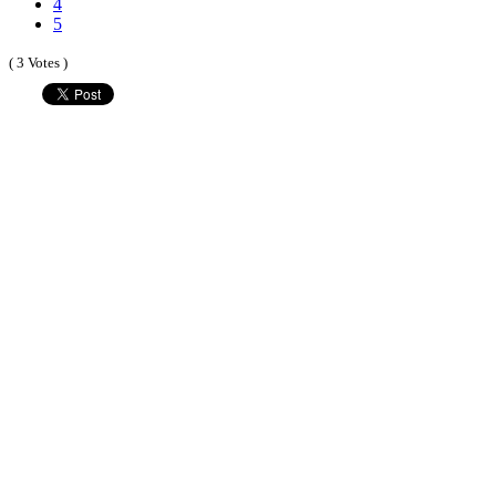
4
5
( 3 Votes )