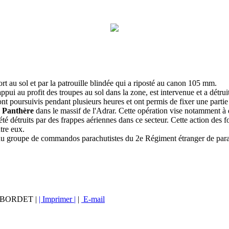
rt au sol et par la patrouille blindée qui a riposté au canon 105 mm.
appui au profit des troupes au sol dans la zone, est intervenue et a détrui
poursuivis pendant plusieurs heures et ont permis de fixer une partie 
n Panthère
dans le massif de l'Adrar. Cette opération vise notamment à d
té détruits par des frappes aériennes dans ce secteur. Cette action des fo
tre eux.
er du groupe de commandos parachutistes du 2e Régiment étranger de para
vé BORDET |
| Imprimer |
|
E-mail