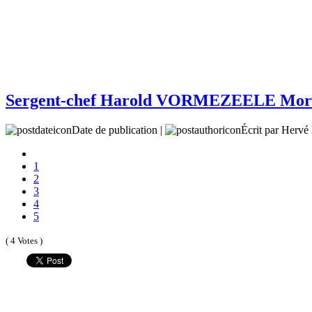
Sergent-chef Harold VORMEZEELE Mort
Date de publication |
Écrit par Her
1
2
3
4
5
( 4 Votes )