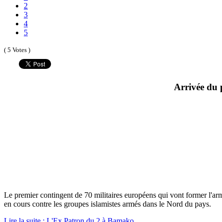
2
3
4
5
( 5 Votes )
Arrivée du 
Le premier contingent de 70 militaires européens qui vont former l'armé
en cours contre les groupes islamistes armés dans le Nord du pays.
Lire la suite : L'Ex Patron du 2 à Bamako