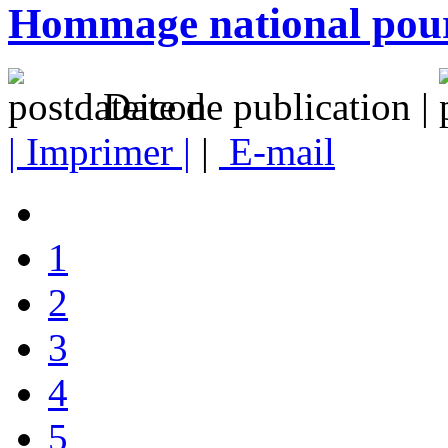
Hommage national pou
Date de publication |
| Imprimer |
|
E-mail
1
2
3
4
5