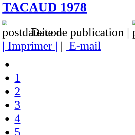
TACAUD 1978
Date de publication |
| Imprimer |
|
E-mail
1
2
3
4
5