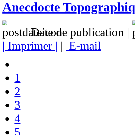
Anecdocte Topographi
Date de publication |
| Imprimer |
|
E-mail
1
2
3
4
5