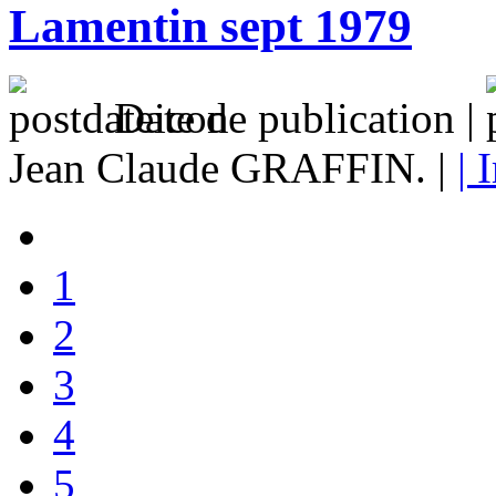
Lamentin sept 1979
Date de publication |
Jean Claude GRAFFIN. |
| 
1
2
3
4
5