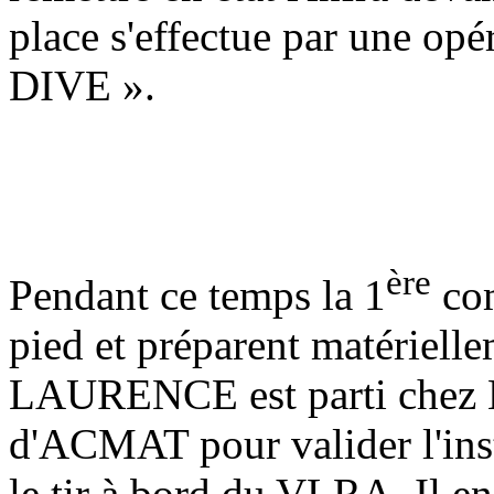
place s'effectue par une op
DIVE ».
ère
Pendant ce temps la 1
com
pied et préparent matérielle
LAURENCE est parti chez
d'ACMAT pour valider l'inst
le tir à bord du VLRA. Il e