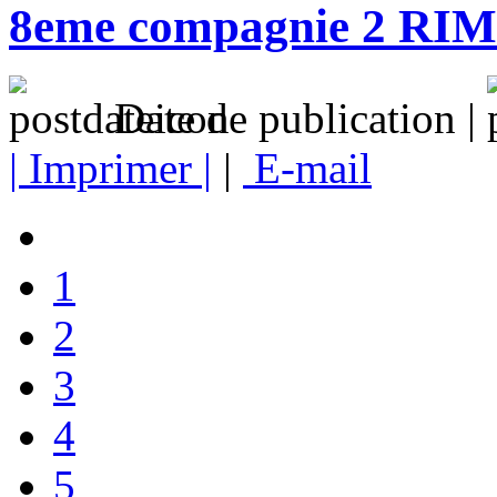
8eme compagnie 2 RIM
Date de publication |
| Imprimer |
|
E-mail
1
2
3
4
5