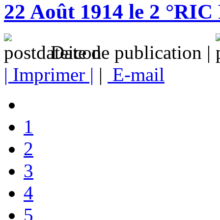
22 Août 1914 le 2 °RIC 
Date de publication |
| Imprimer |
|
E-mail
1
2
3
4
5