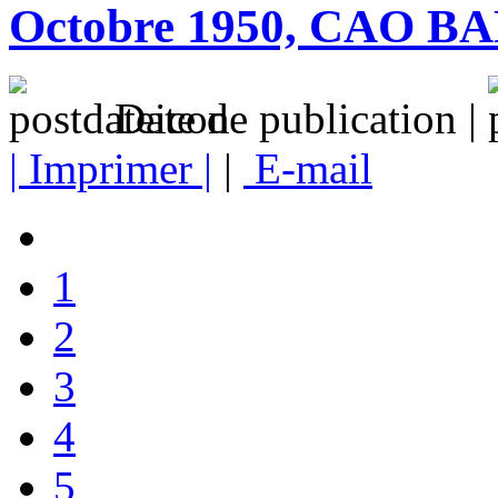
Octobre 1950, CAO B
Date de publication |
| Imprimer |
|
E-mail
1
2
3
4
5