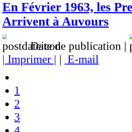
En Février 1963, les P
Arrivent à Auvours
Date de publication |
| Imprimer |
|
E-mail
1
2
3
4