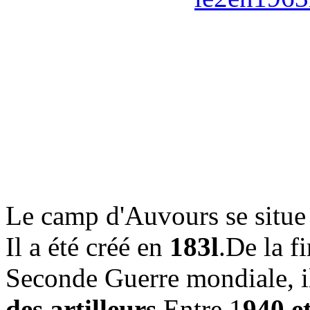
Le camp d'Auvours se situe 
Il a été créé en
183l
.De la f
Seconde Guerre mondiale, il 
des artilleurs
.Entre 1
940 e