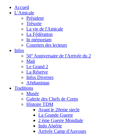
Accueil
L'Amicale
Président
Trésorie
La vie de l'Amicale
La Fédération
In mémoriam
Courriers des lecteurs
Infos
50° Anniversaire de l'Arrivée du 2
Mali
Le Grand 2
La Réserve
Infos Diverses
Afghanistan
Traditions
Musée
Galerie des Chefs de Corps
Histoire TDM
Avant le 20eme siecle
La Grande Guerre
2 ème Guerre Mondiale
Indo Algérie
Arrivée Camp d'Auvours