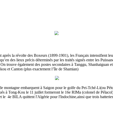
près la révolte des Boxeurs (1899-1901), les Français intensifient leur
qu’en des lieux précis déterminés par les traités signés entre les Puiss
ékin. On trouve également des postes secondaires à Tanggu, Shanhaiguan 
nkou et Canton (plus exactement l’île de Shamian)
e montagne embarquent à Saigon pour le golfe du Pei-Tché-Li(ou Pétchili
ués à Tong-Kou le 11 juillet formeront le 16e RIMa (colonel de Pélacol)
 et le 4e BILA quittent l'Algérie pour l'Indochine,
ainsi que trois batter