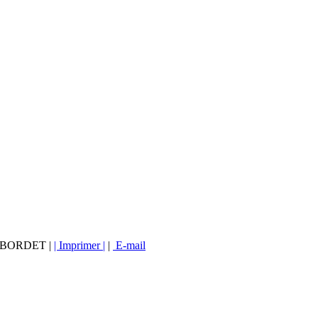
vé BORDET |
| Imprimer |
|
E-mail