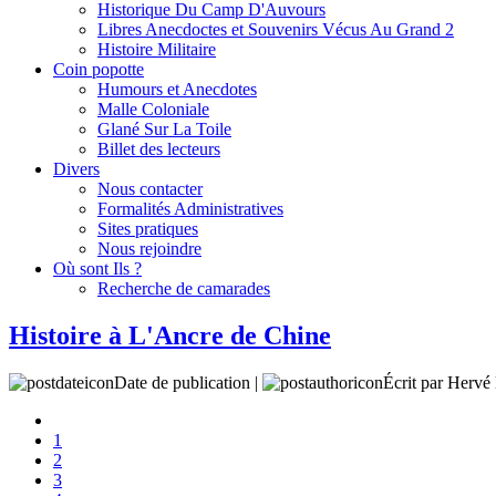
Historique Du Camp D'Auvours
Libres Anecdoctes et Souvenirs Vécus Au Grand 2
Histoire Militaire
Coin popotte
Humours et Anecdotes
Malle Coloniale
Glané Sur La Toile
Billet des lecteurs
Divers
Nous contacter
Formalités Administratives
Sites pratiques
Nous rejoindre
Où sont Ils ?
Recherche de camarades
Histoire à L'Ancre de Chine
Date de publication |
Écrit par Her
1
2
3