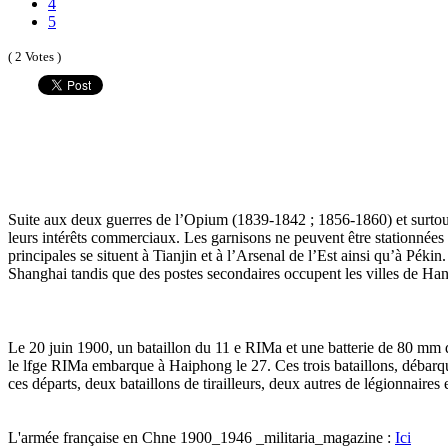
4
5
( 2 Votes )
Suite aux deux guerres de l’Opium (1839-1842 ; 1856-1860) et surtout a
leurs intérêts commerciaux. Les garnisons ne peuvent être stationnées 
principales se situent à Tianjin et à l’Arsenal de l’Est ainsi qu’à P
Shanghai tandis que des postes secondaires
occupent les villes de Ha
Le 20 juin 1900, un bataillon du 11 e RIMa et une batterie de 80 mm d
le lfge RIMa embarque à Haiphong le 27. Ces trois bataillons, débarq
ces départs, deux bataillons de tirailleurs, deux autres de légionnaires
L'armée française en Chne 1900_1946 _militaria_magazine :
Ici