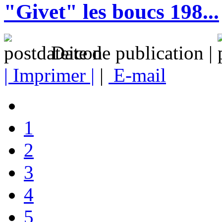
"Givet" les boucs 198...
Date de publication |
| Imprimer |
|
E-mail
1
2
3
4
5