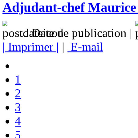
Adjudant-chef Mauri
Date de publication |
| Imprimer |
|
E-mail
1
2
3
4
5