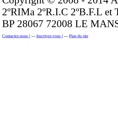
2ºRIMa 2ºR.I.C 2ºB.F.L et
BP 28067 72008 LE MANS
Contactez-nous !
---
Inscrivez-vous !
---
Plan du site