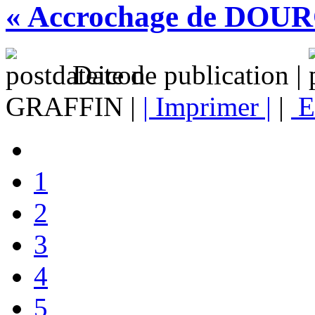
« Accrochage de DOU
Date de publication |
GRAFFIN |
| Imprimer |
|
E
1
2
3
4
5