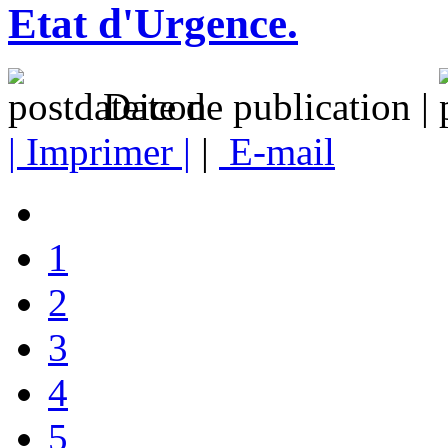
Etat d'Urgence.
Date de publication |
| Imprimer |
|
E-mail
1
2
3
4
5