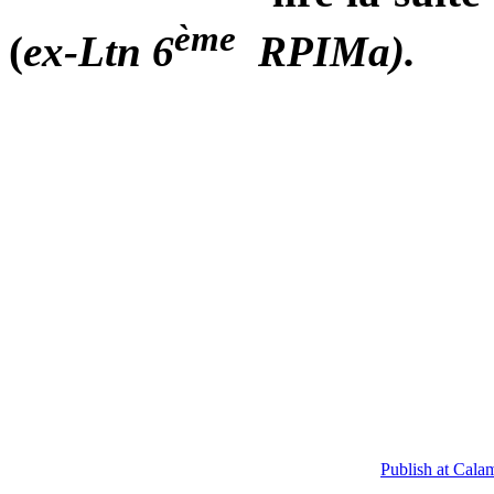
ème
(
ex-Ltn 6
RPIMa).
Publish at Cala