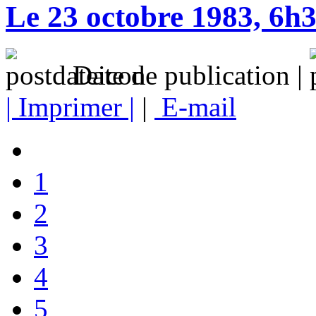
Le 23 octobre 1983, 6h
Date de publication |
| Imprimer |
|
E-mail
1
2
3
4
5